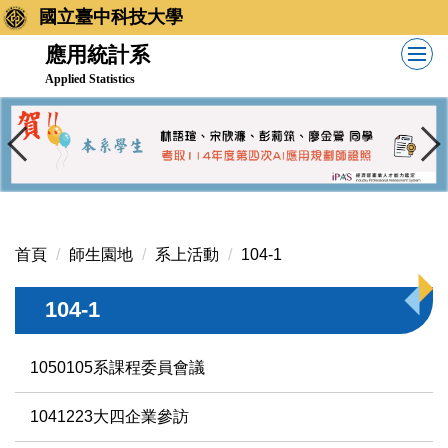
跳
國立臺中科技大學
到
應用統計系
主
Applied Statistics
要
內
容
區
首頁
師生園地
系上活動
104-1
104-1
1050105系課程委員會議
1041223大四企業參訪